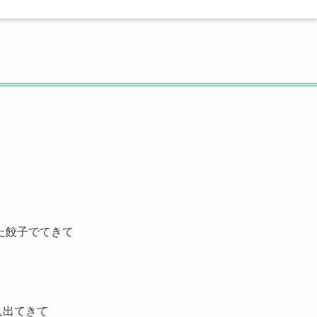
た餃子でてきて
」
人出てきて