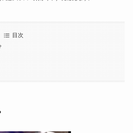
目次
？
？