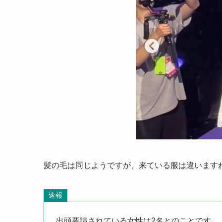
髪の毛は同じようですが、来ている服は違います
速報
出頭要請されている女性は2名とのことです。