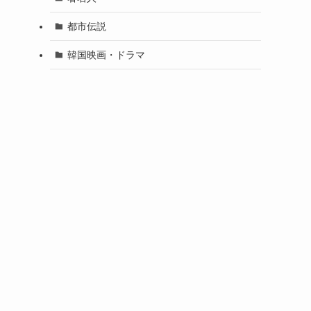
都市伝説
韓国映画・ドラマ