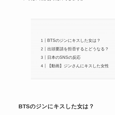
BTSのジンにキスした女は？
出頭要請を拒否するとどうなる？
日本のSNSの反応
【動画】ジンさんにキスした女性
BTSのジンにキスした女は？