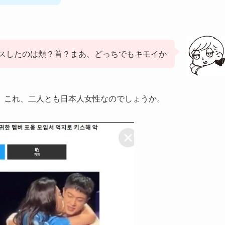
スしたのは頬？首？まあ、どっちでもキモイか
。これ、二人とも日本人女性なのでしょうか。