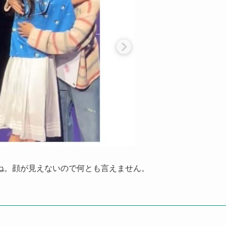
ね。顔が見えないので何とも言えません。