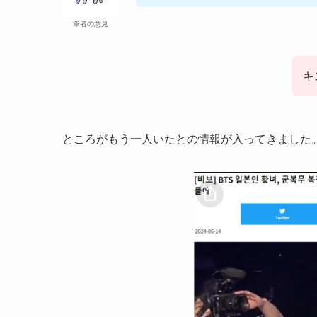
筆者の意見
キ
ところがもう一人いたとの情報が入ってきました