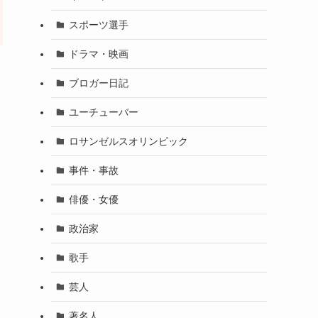
スポーツ選手
ドラマ・映画
ブロガー日記
ユーチューバー
ロサンゼルスオリンピック
事件・事故
俳優・女優
政治家
歌手
芸人
著名人