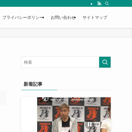
プライバシーポリシー
お問い合わせ
サイトマップ
新着記事