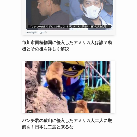
市川市同植物園に侵入したアメリカ人は誰？動
機とその後を詳しく解説
パンチ君の猿山に侵入したアメリカ人二人に厳
罰を！日本に二度と来るな