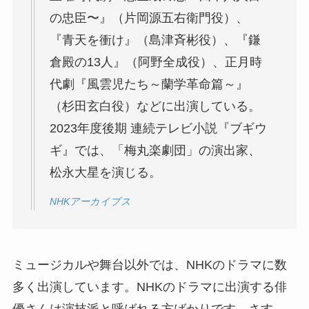
の忠臣〜』（片岡源五右衛門役）、
『青天を衝け』（島津斉彬役）、『鎌
倉殿の13人』（阿野全成役）、正月時
代劇『風雲児たち～蘭学革命篇～』
（杉田玄白役）などに出演している。
2023年度後期 連続テレビ小説『ブギウ
ギ』では、「梅丸楽劇団」の演出家、
松永大星を演じる。
NHKアーカイブス
ミュージカルや舞台以外では、NHKのドラマに数
多く出演しています。NHKのドラマに出演する俳
優さんは演技派と呼ばれる方ばかりです。さす