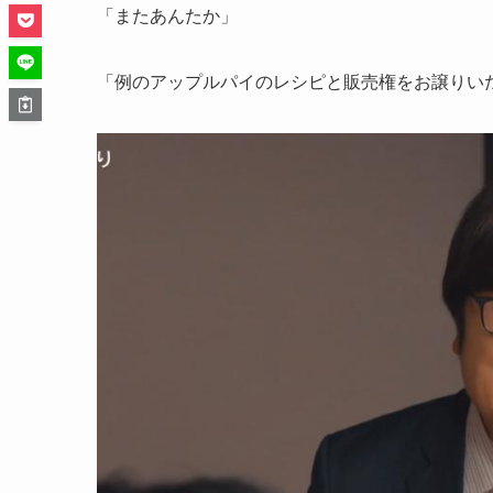
「またあんたか」
「例のアップルパイのレシピと販売権をお譲りい