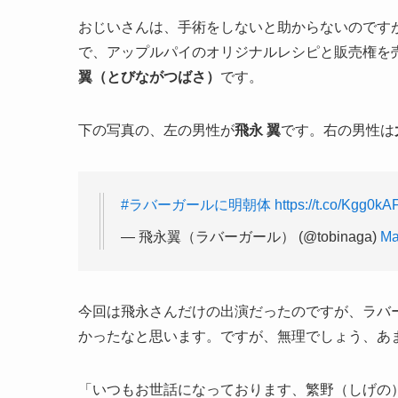
おじいさんは、手術をしないと助からないのです
で、アップルパイのオリジナルレシピと販売権を
翼（とびながつばさ）
です。
下の写真の、左の男性が
飛永 翼
です。右の男性は
#ラバーガールに明朝体
https://t.co/Kgg0k
— 飛永翼（ラバーガール） (@tobinaga)
Ma
今回は飛永さんだけの出演だったのですが、ラバ
かったなと思います。ですが、無理でしょう、あ
「いつもお世話になっております、繁野（しげの