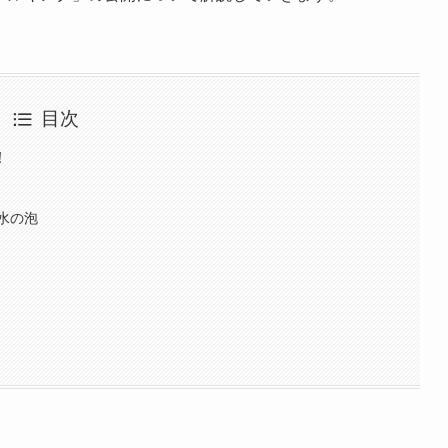
目次
！
水の泡