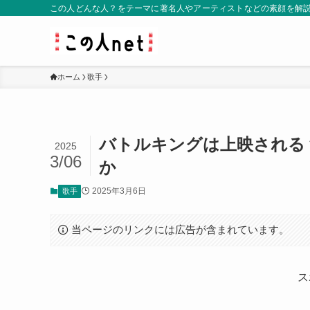
この人どんな人？をテーマに著名人やアーティストなどの素顔を解
ホーム
歌手
バトルキングは上映される
2025
3/06
か
2025年3月6日
歌手
当ページのリンクには広告が含まれています。
ス