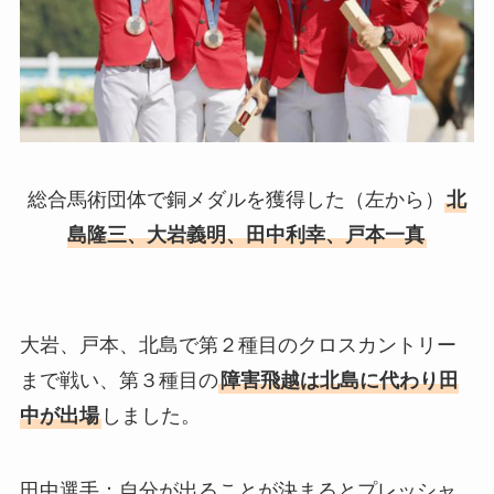
総合馬術団体で銅メダルを獲得した（左から）
北
島隆三、大岩義明、田中利幸、戸本一真
大岩、戸本、北島で第２種目のクロスカントリー
まで戦い、第３種目の
障害飛越は北島に代わり田
中が出場
しました。
田中選手：自分が出ることが決まるとプレッシャ