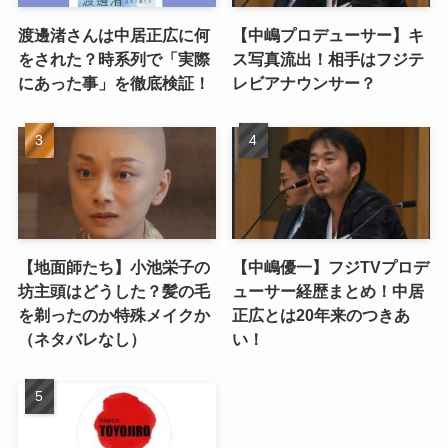
渡邊渚さんは中居正広に何
【中嶋プロデューサー】キ
をされた？時系列で「実際
ス写真流出！相手はフジテ
にあった事」を徹底検証！
レビアナウンサー？
【地面師たち】小池栄子の
【中嶋優一】フジTVプロデ
坊主頭はどうした？髪の毛
ューサー経歴まとめ！中居
を剃ったのか特殊メイクか
正広とは20年来のつきあ
（ネタバレなし）
い！