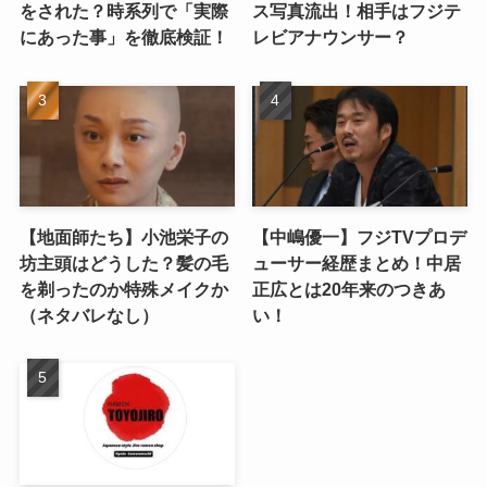
をされた？時系列で「実際
ス写真流出！相手はフジテ
にあった事」を徹底検証！
レビアナウンサー？
【地面師たち】小池栄子の
【中嶋優一】フジTVプロデ
坊主頭はどうした？髪の毛
ューサー経歴まとめ！中居
を剃ったのか特殊メイクか
正広とは20年来のつきあ
（ネタバレなし）
い！