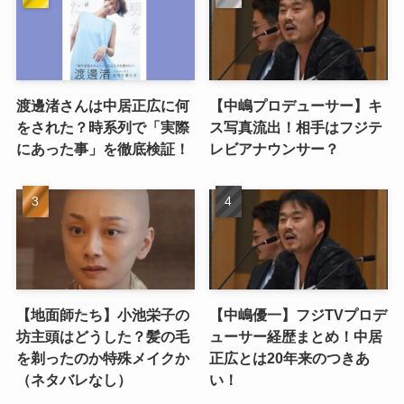
渡邊渚さんは中居正広に何
【中嶋プロデューサー】キ
をされた？時系列で「実際
ス写真流出！相手はフジテ
にあった事」を徹底検証！
レビアナウンサー？
【地面師たち】小池栄子の
【中嶋優一】フジTVプロデ
坊主頭はどうした？髪の毛
ューサー経歴まとめ！中居
を剃ったのか特殊メイクか
正広とは20年来のつきあ
（ネタバレなし）
い！