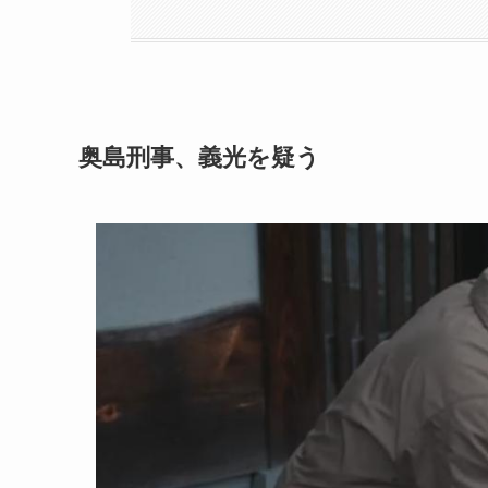
奥島刑事、義光を疑う